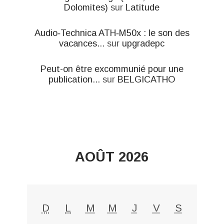
Dolomites)
sur
Latitude
Audio‑Technica ATH‑M50x : le son des
vacances...
sur
upgradepc
Peut-on être excommunié pour une
publication...
sur
BELGICATHO
AOÛT 2026
D
L
M
M
J
V
S