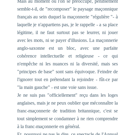
Mais au moment où l'on se préoccupe, péniblement
semble-t-il, de "recomposer" le paysage maçonnique
français au sein duquel la maçonnerie "régulière "- à
laquelle je n'appartiens pas, je le rappelle - a sa place
légitime, il ne faut surtout pas se leurrer, ni jouer
avec les mots, ni se payer d'illusions. La maçonnerie
anglo-saxonne est un bloc, avec une parfaite
cohérence intellectuelle et religieuse - ce qui
n'empêche ni les nuances ni la diversité, mais ses
"principes de base" sont sans équivoque. Feindre de
l'ignorer tout en prétendant la rejoindre - fût-ce par
"la main gauche" - est une voie sans issue.
Je ne suis pas "officiellement" reçu dans les loges
anglaises, mais je ne peux oublier que méconnaître la
franc-maçonnerie de tradition britannique, c'est se
tout simplement se condamner à ne rien comprendre
à la franc-maçonnerie en général.
Et, pourquoi ne pas le dire, ce spectacle de l'
Annual