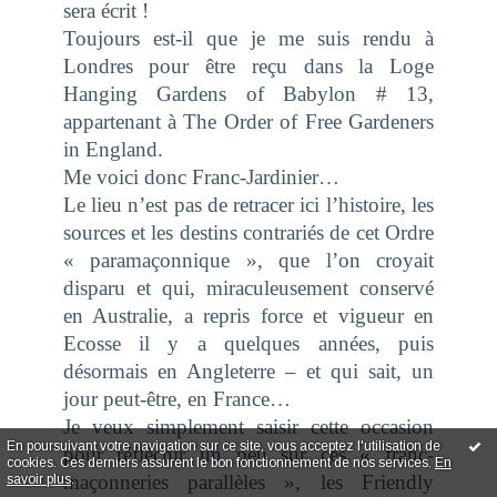
sera écrit !
Toujours est-il que je me suis rendu à
Londres pour être reçu dans la Loge
Hanging Gardens of Babylon # 13
,
appartenant à
The Order of Free Gardeners
in England
.
Me voici donc Franc-Jardinier…
Le lieu n’est pas de retracer ici l’histoire, les
sources et les destins contrariés de cet Ordre
« paramaçonnique », que l’on croyait
disparu et qui, miraculeusement conservé
en Australie, a repris force et vigueur en
Ecosse il y a quelques années, puis
désormais en Angleterre – et qui sait, un
jour peut-être, en France…
Je veux simplement saisir cette occasion
En poursuivant votre navigation sur ce site, vous acceptez l'utilisation de
pour réfléchir un peu sur ces « franc-
cookies. Ces derniers assurent le bon fonctionnement de nos services.
En
maçonneries parallèles », les
Friendly
savoir plus
.